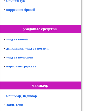
•
макияж губ
•
коррекция бровей
уходовые средства
•
уход за кожей
•
депиляция, уход за ногами
•
уход за волосами
•
народные средства
маникюр
•
маникюр, педикюр
•
лаки, гели