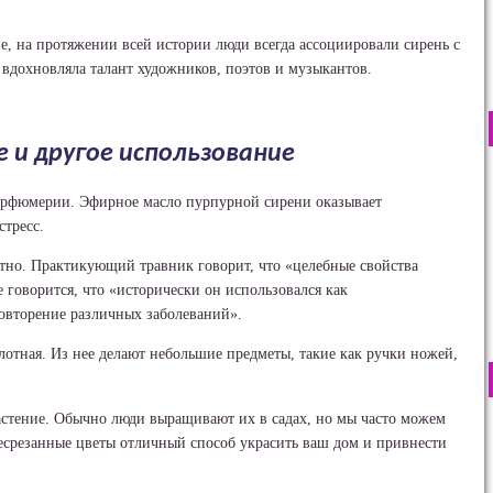
ие, на протяжении всей истории люди всегда ассоциировали сирень с
вдохновляла талант художников, поэтов и музыкантов.
 и другое использование
парфюмерии. Эфирное масло пурпурной сирени оказывает
стресс.
стно. Практикующий травник говорит, что «целебные свойства
е говорится, что «исторически он использовался как
овторение различных заболеваний».
лотная. Из нее делают небольшие предметы, такие как ручки ножей,
 растение. Обычно люди выращивают их в садах, но мы часто можем
жесрезанные цветы отличный способ украсить ваш дом и привнести