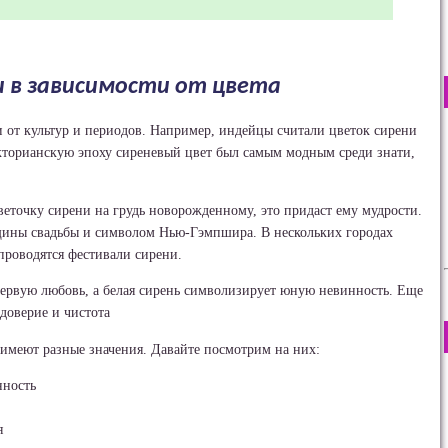
и в зависимости от цвета
и от культур и периодов. Например, индейцы считали цветок сирени
икторианскую эпоху сиреневый цвет был самым модным среди знати,
веточку сирени на грудь новорожденному, это придаст ему мудрости.
щины свадьбы и символом Нью-Гэмпшира. В нескольких городах
проводятся фестивали сирени.
первую любовь, а белая сирень символизирует юную невинность. Еще
доверие и чистота
 имеют разные значения. Давайте посмотрим на них:
нность
я