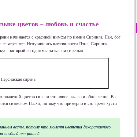
зыке цветов – любовь и счастье
ирени начинается с красивой нимфы по имени Сиринга. Пан, бог
л ее через лес. Испугавшись навязчивости Пэна, Сиринга
 куст, который сегодня мы называем сиренью.
Персидская сирень
ых значений цветов сирени это новое начало и обновление. Во
ются символом Пасхи, потому что примерно в это время кусты
ванием весны, потому что момент цветения декоративного
а поздней или ранней.