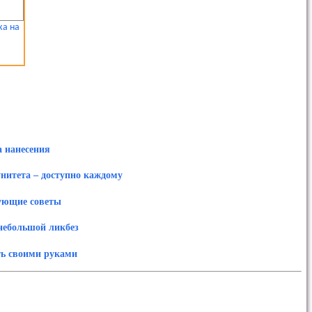
ка на
а нанесения
нитета – доступно каждому
вующие советы
небольшой ликбез
ть своими руками