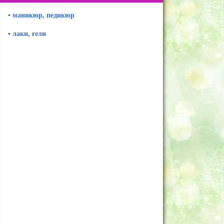
•
маникюр, педикюр
•
лаки, гели