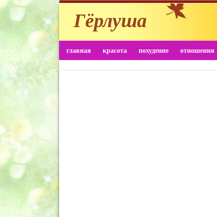
Гёрлуша
главная
красота
похудение
отношения