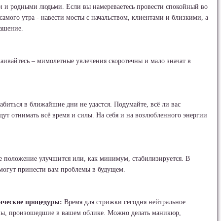
и и родными людьми. Если вы намереваетесь провести спокойный во
самого утра - навести мосты с начальством, клиентами и близкими, а
лашение.
аивайтесь – мимолетные увлечения скоротечны и мало значат в
абиться в ближайшие дни не удастся. Подумайте, всё ли вас
удут отнимать всё время и силы. На себя и на возлюбленного энергии
 положение улучшится или, как минимум, стабилизируется. В
 могут принести вам проблемы в будущем.
ические процедуры:
Время для стрижки сегодня нейтральное.
ны, произошедшие в вашем облике. Можно делать маникюр,