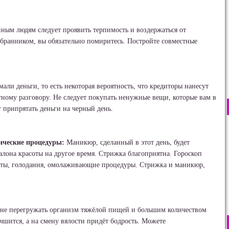
ным людям следует проявить терпимость и воздержаться от
збранником, вы обязательно помиритесь. Постройте совместные
али деньги, то есть некоторая вероятность, что кредиторы нанесут
ному разговору. Не следует покупать ненужные вещи, которые вам в
 припрятать деньги на черный день.
ические процедуры:
Маникюр, сделанный в этот день, будет
алона красоты на другое время. Стрижка благоприятна. Гороскоп
диеты, голодания, омолаживающие процедуры. Стрижка и маникюр,
 не перегружать организм тяжёлой пищей и большим количеством
шится, а на смену вялости придёт бодрость. Можете